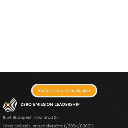
Iratkozz fel a hírlevelünkre
1054 Budapest, Hold utca 27.
Felnőttképzési engedélyszám: E/2024/000013